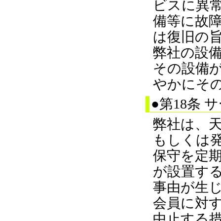
ビスに異
備等に故
は復旧の
弊社の設
その設備
やかにそ
●第18条
弊社は、
もしくは
保守を定
が設置す
事由が生
会員に対
中止する