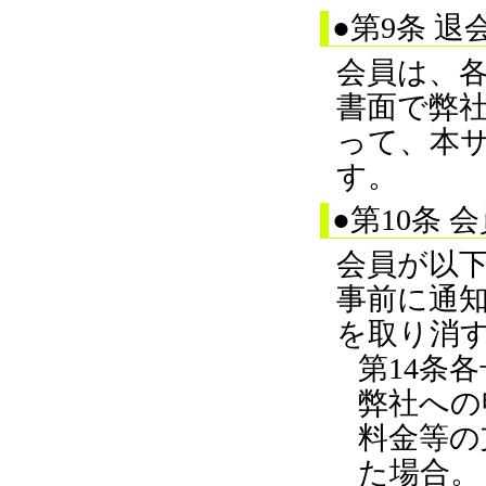
●第9条 退
会員は、各
書面で弊
って、本
す。
●第10条
会員が以
事前に通
を取り消
第14条
弊社への
料金等の
た場合。