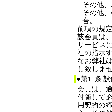
その他、
その他、
合。
前項の規
該会員は
サービス
社の指示
なお弊社
し致しま
●第11条 
会員は、
付随して
用契約の