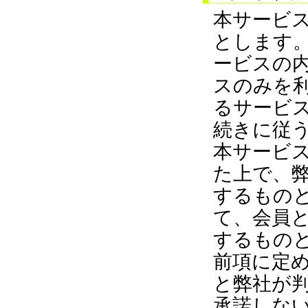
本サービ
とします
ービスの
スのみを
るサービ
続きに従
本サービ
た上で、
するもの
て、会員
するもの
前項に定
と弊社が
承諾しな