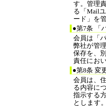
す。管理
る「Mai
ード」を
●第7条 
会員は「バ
弊社が管
保存を、
責任にお
●第8条 
会員は、
る内容に
指示する
とします