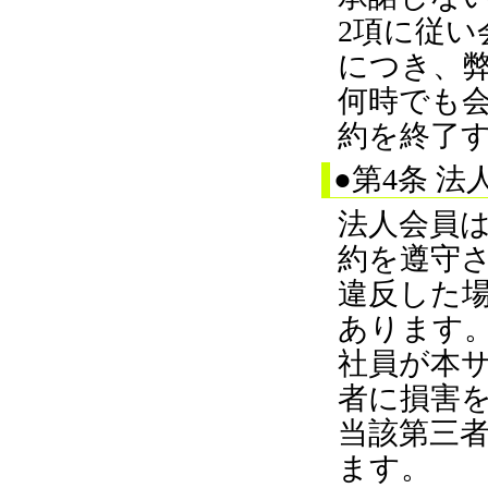
2項に従
につき、
何時でも
約を終了
●第4条 法
法人会員は
約を遵守
違反した
あります
社員が本
者に損害
当該第三
ます。