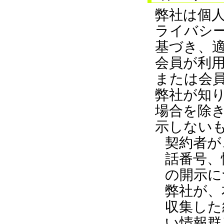
弊社は個
ライバシ
基づき、
会員が利
または会
弊社が知
場合を除
示しない
契約者が
話番号、
の開示に
弊社が、
収集した
い情報群