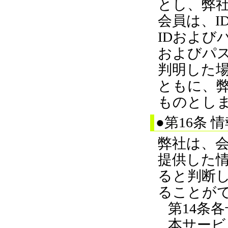
とし、弊
会員は、I
IDおよび
およびパ
判明した
ともに、
ものとし
●第16条 
弊社は、
提供した
ると判断
ることが
第14条
本サービ