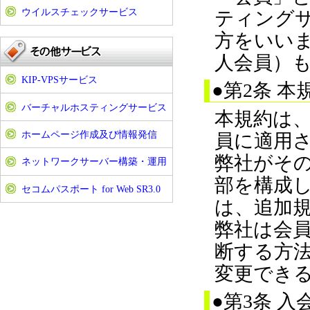
ウイルスチェックサービス
ティング
方をいいま
人会員）
KIP-VPSサービス
●第2条 
バーチャルホスティングサービス
本規約は
ホームページ作成及び情報発信
員に適用
弊社がそ
ネットワークサーバー構築・運用
部を構成
セコムパスポート for Web SR3.0
は、追加
弊社は会
断する方
変更でき
●第3条 入