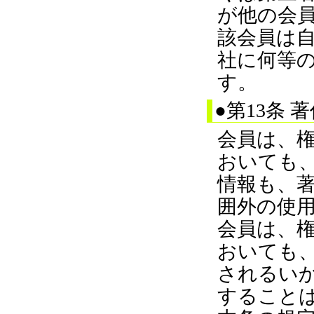
が他の会
該会員は
社に何等
す。
●第13条 
会員は、
おいても
情報も、
囲外の使
会員は、
おいても
されるい
すること