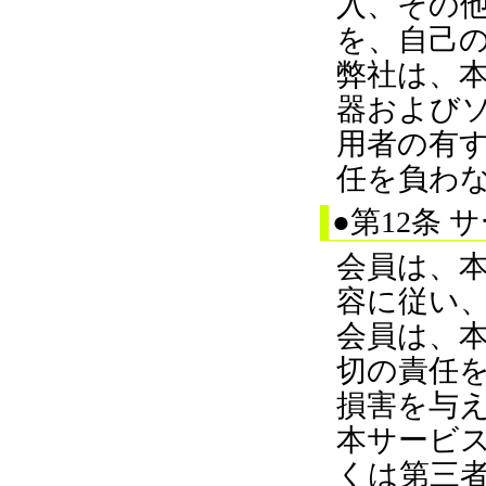
入、その
を、自己
弊社は、
器および
用者の有
任を負わ
●第12条
会員は、
容に従い
会員は、
切の責任
損害を与
本サービ
くは第三