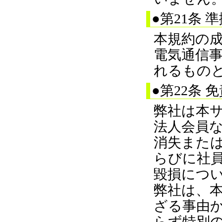
●第21条 
本規約の
電気通信
れるもの
●第22条 
弊社は本
法人会員
消失また
らびに社
毀損につ
弊社は、
ざる事由
らず特別