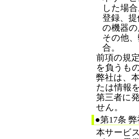
した場合
登録、提
の機器の
その他、
合。
前項の規
を負うも
弊社は、
たは情報
第三者に
せん。
●第17条
本サービ