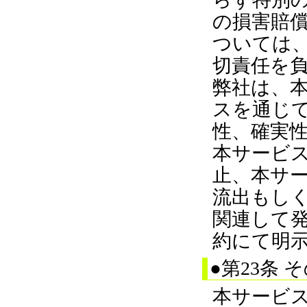
の損害賠
ついては
切責任を
弊社は、
スを通じ
性、確実
本サービ
止、本サ
流出もし
関連して
約にて明
●第23条 
本サービ