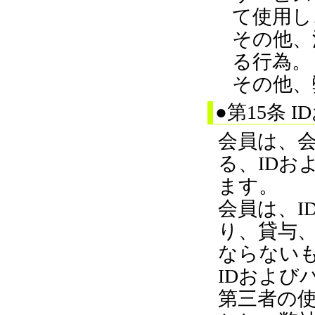
て使用し
その他、
る行為。
その他、
●第15条
会員は、
る、IDお
ます。
会員は、I
り、貸与
ならない
IDおよび
第三者の