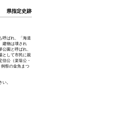
県指定史跡
も呼ばれ、「海道
、建物は壊され
華公園と呼ばれ、
場として市民に親
定信公（楽翁公・
、例祭の金魚まつ
さい。