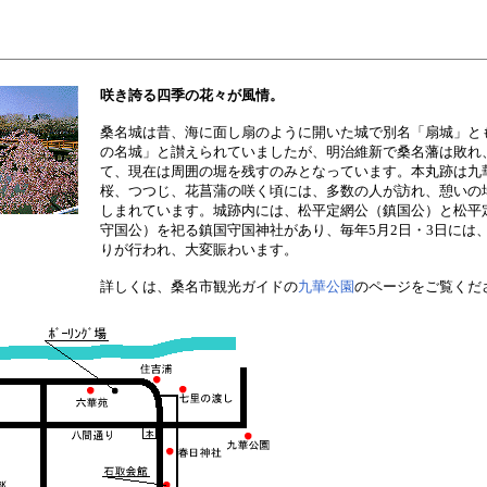
咲き誇る四季の花々が風情。
桑名城は昔、海に面し扇のように開いた城で別名「扇城」と
の名城」と讃えられていましたが、明治維新で桑名藩は敗れ
て、現在は周囲の堀を残すのみとなっています。本丸跡は九
桜、つつじ、花菖蒲の咲く頃には、多数の人が訪れ、憩いの
しまれています。城跡内には、松平定網公（鎮国公）と松平
守国公）を祀る鎮国守国神社があり、毎年5月2日・3日には
りが行われ、大変賑わいます。
詳しくは、桑名市観光ガイドの
九華公園
のページをご覧くだ