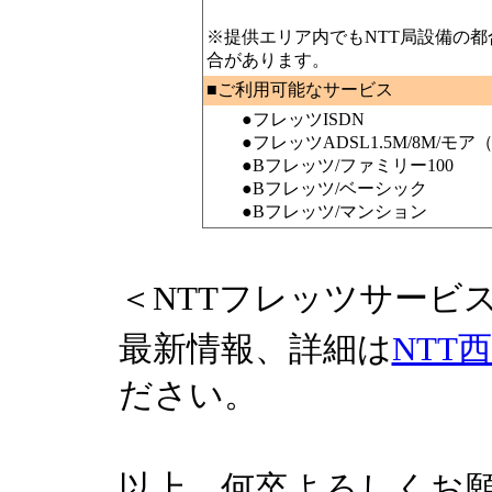
※提供エリア内でもNTT局設備の
合があります。
■ご利用可能なサービス
●フレッツISDN
●フレッツADSL1.5M/8M/モア（
●Bフレッツ/ファミリー100
●Bフレッツ/ベーシック
●Bフレッツ/マンション
＜NTTフレッツサービ
最新情報、詳細は
NTT
ださい。
以上、何卒よろしくお